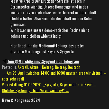
kreative Arbeit! Der Druck der Strasse ist auch in
Coronazeiten wichtig. Unsere Homepage wird in den
nächsten Tagen noch etwas weiter betreut und der Inhalt
bleibt erhalten. Also könnt ihr den Inhalt noch in Ruhe
geniessen.
Wir lassen uns unsere demokratischen Rechte nicht
nehmen und bleiben widerständig!
Hier findet ihr die
Medienmitteilung
des ersten
digitalen March against Bayer & Syngenta.
Join @MarchAgainstSyngenta on Telegram
Posted in:
Aktuell
,
Aktuell
,
Beitrag
,
Beitrag
,
Deutsch
Beitragsnavigation
← Am 25. April zwischen 14:00 und 16:00 marschieren wir virtuell –
aber sehr real!
Veranstaltung 01.09.2020: „Syngenta, Bayer und Co. in Basel –
Globales System, globale Verantwortung!“ →
Rave & Kongress 2024